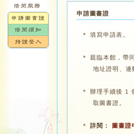
申請圖書證
＊ 填寫申請表。
＊ 親臨本館，帶同
地址證明、連郵費之
＊ 辦理手續後 1
取圖書證。
＊
詳閱：
圖書證