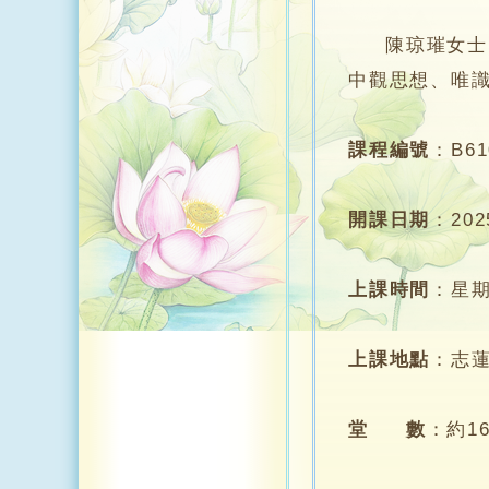
陳琼璀女士，
中觀思想、唯
課程編號
：
B61
開課日期
：
20
上課時間
：
星期
上課地點
：
志
堂 數
：
約1