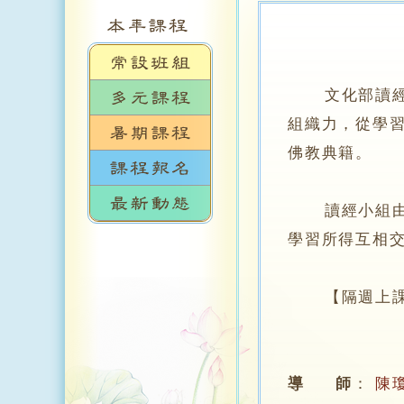
文化部讀經小
組織力，從學
佛教典籍。
讀經小組由老
學習所得互相
【隔週上課
導 師
：
陳