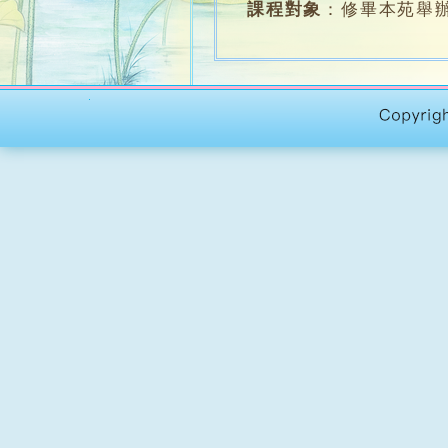
課程對象
：
修畢本苑舉辦