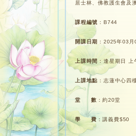
居士林、佛教護生會及
課程編號
：
B744
開課日期
：
2025年03月
上課時間
：
逢星期日 上午1
上課地點
：
志蓮中心四
堂 數
：
約20堂
學 費
：
講義費$50