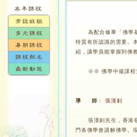
為配合修畢「佛學基礎
特質有所認識的需要。
紹，讓學員能掌握到佛
※※ 佛學中級課程第四
導 師
：
張漢釗
張漢釗先生，香港嶺南
門各佛學會講解佛學。