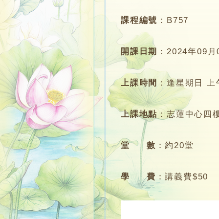
課程編號
：
B757
開課日期
：
2024年09月
上課時間
：
逢星期日 上午1
上課地點
：
志蓮中心四
堂 數
：
約20堂
學 費
：
講義費$50