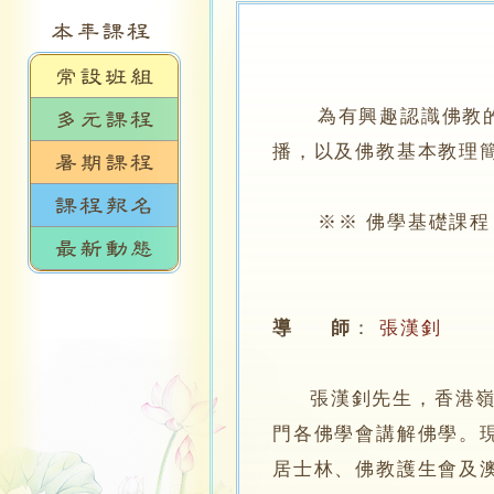
為有興趣認識佛教的人
播，以及佛教基本教理
※※ 佛學基礎課程 第
導 師
：
張漢釗
張漢釗先生，香港嶺南大
門各佛學會講解佛學。
居士林、佛教護生會及