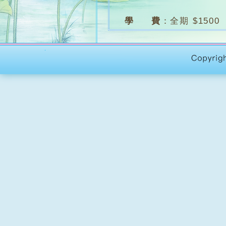
學 費
：
全期 $1500