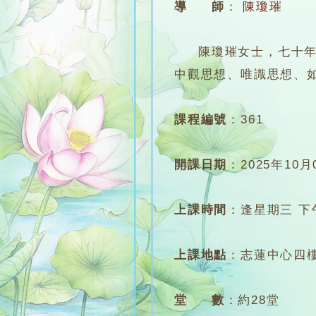
導 師
：
陳瓊璀
陳瓊璀女士，七十年代
中觀思想、唯識思想、
課程編號
：
361
開課日期
：
2025年10月
上課時間
：
逢星期三 下午6
上課地點
：
志蓮中心四樓
堂 數
：
約28堂