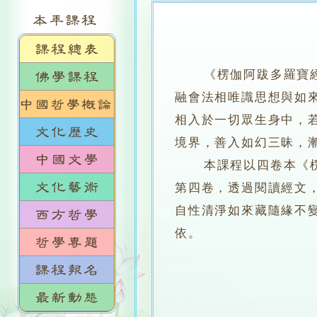
《楞伽阿跋多羅寶經》
融會法相唯識思想與如
相入於一切眾生身中，
境界，善入如幻三昧，
本課程以四卷本《楞伽
第四卷，透過閱讀經文
自性清淨如來藏隨緣不
依。