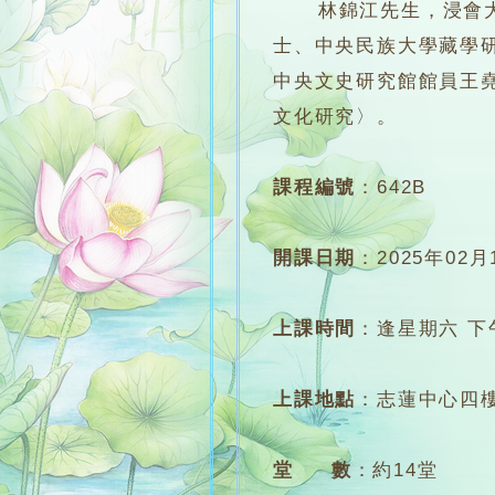
林錦江先生，浸會大學
士、中央民族大學藏學
中央文史研究館館員王
文化研究〉。
課程編號
：
642B
開課日期
：
2025年02月
上課時間
：
逢星期六 下午4
上課地點
：
志蓮中心四樓
堂 數
：
約14堂