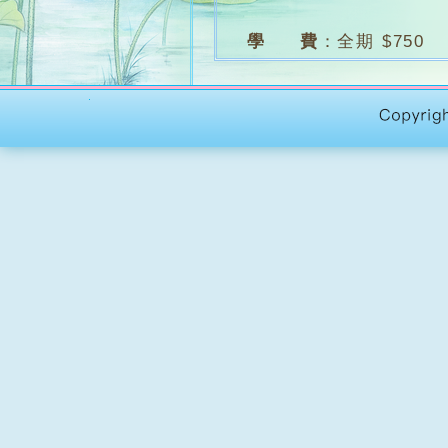
學 費
：
全期 $750