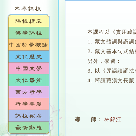
本課程以《實用藏語
1. 藏文體詞與謂詞
2. 藏文基本句式結
另外，學習：
3. 以《咒語讀誦法
4. 釋讀藏漢文長版
導 師
：
林錦江