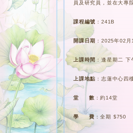
員及研究員，並在大專
課程編號
：
241B
開課日期
：
2025年02月
上課時間
：
逢星期二 下午4
上課地點
：
志蓮中心四
堂 數
：
約14堂
學 費
：
全期 $750