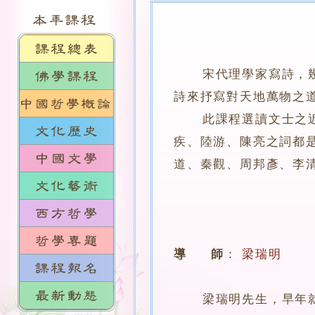
宋代理學家寫詩，幾無
詩來抒寫對天地萬物之
此課程選讀文士之近於
疾、陸游、陳亮之詞都
道、秦觀、周邦彥、李
導 師
：
梁瑞明
梁瑞明先生，早年就讀