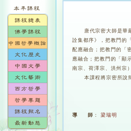
唐代宗密大師是華嚴宗
詮集都序》，把教門的
配應融合；把教門的「
應融合；把教門的「顯
南宗、荷澤宗、洪州宗
本課程將宗密所說簡要
導 師
：
梁瑞明