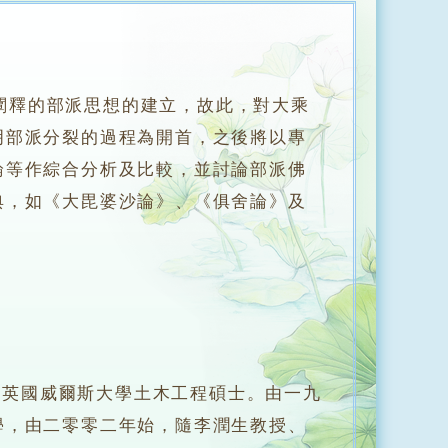
釋的部派思想的建立，故此，對大乘
明部派分裂的過程為開首，之後將以專
論等作綜合分析及比較，並討論部派佛
典，如《大毘婆沙論》、《俱舍論》及
英國威爾斯大學土木工程碩士。由一九
學，由二零零二年始，隨李潤生教授、