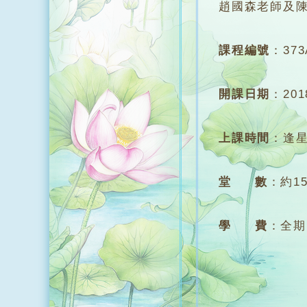
趙國森老師及
課程編號
：
373
開課日期
：
20
上課時間
：
逢星
堂 數
：
約1
學 費
：
全期