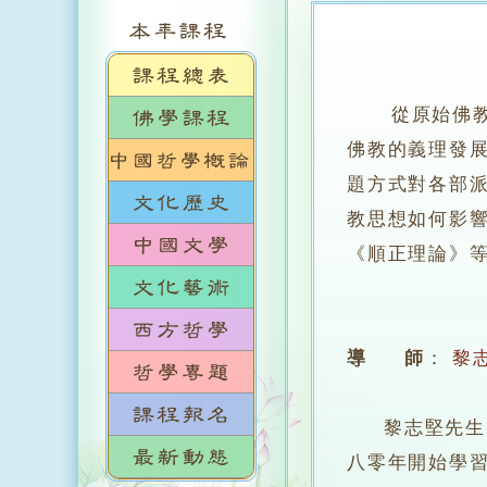
從原始佛教迄
佛教的義理發
題方式對各部
教思想如何影
《順正理論》
導 師
：
黎
黎志堅先生，
八零年開始學