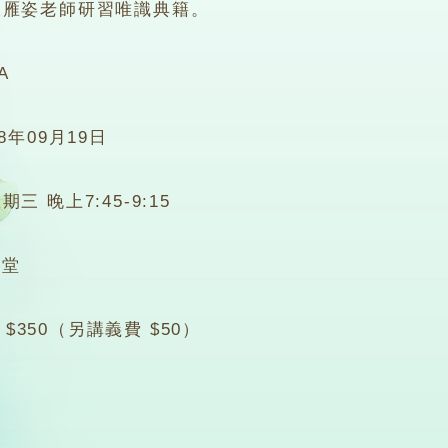
陳雁姿老師研習唯識典籍。
A
18年09月19日
期三 晚上7:45-9:15
5堂
 $350（另講義費 $50）