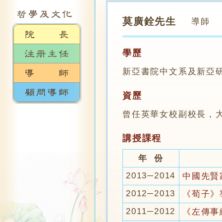
莫廣銓先生
導師
學歷
新亞書院中文系及新亞
資歷
曾任英華女校副校長，
講授課程
年 份
2013─2014
中國先賢
2012─2013
《荀子》
2011─2012
《左傳事